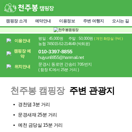
캠핑장 소개
예약안내
이용정보
주변 여행지
오시는 길
평일 : 45,000원 주말 : 50,000원
( 개인 화장실 구비 )
이용안내
농협 745015-52-214649 (박희윤)
캠핑장 예
010-3397-8855
약
hujyun8855@hanmail.net
문경시 동로면 간송리 705번지
위치안내
( 함창 IC에서 25분 거리 )
천주봉 캠핑장
주변 관광지
▪ 경천댐 3분 거리
▪ 문경새재 25분 거리
▪ 예천 금당실 15분 거리