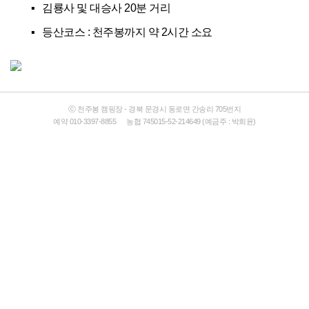
▪ 김룡사 및 대승사 20분 거리
▪ 등산코스 : 천주봉까지 약 2시간 소요
ⓒ 천주봉 캠핑장 - 경북 문경시 동로면 간송리 705번지
예약 010-3397-8855 농협 745015-52-214649 (예금주 : 박희윤)